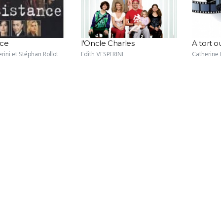
nce
l'Oncle Charles
A tort o
rini et Stéphan Rollot
Edith VESPERINI
Catherin