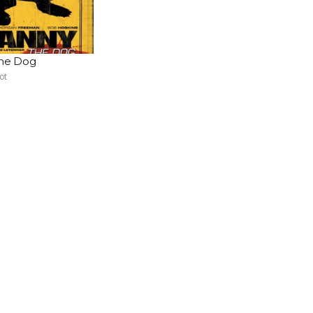
he Dog
ot