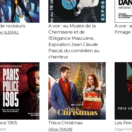
de rockeurs
A voir : au Musée de la
A voir :
Chemiserie et de
l'Image
ie GLEDHILL
l'Elégance Masculine,
Exposition Jean Claude
Pascal, du comédien au
chanteur
lice 1905
This is Christmas
Les Pire
and
Sékou TRAORE
Edgar Fich