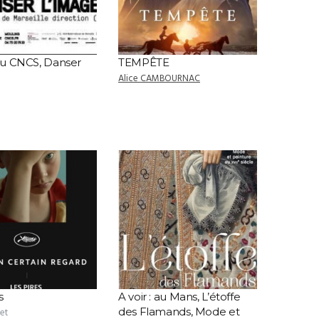
 au CNCS, Danser
TEMPÊTE
Alice CAMBOURNAC
s
A voir : au Mans, L’étoffe
des Flamands, Mode et
et