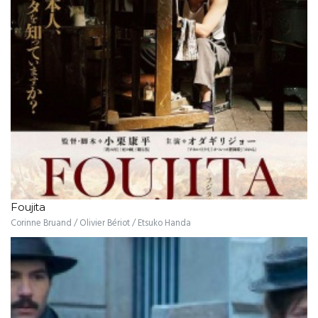
Foujita
Corinne Bruand / Olivier Bériot / Etsuko Handa