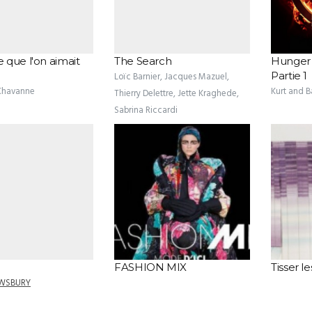
que l'on aimait
The Search
Hunger G
Partie 1
Loïc Barnier, Jacques Mazuel,
 Chavanne
Kurt and B
Thierry Delettre, Jette Kraghede,
Sabrina Riccardi
FASHION MIX
Tisser l
EWSBURY